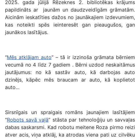
2025. gada jūlijā Rēzeknes 2. bibliotēkas krājums
papildināts ar jaunām un daudzveidīgām grāmatām.
Aicinām ieskatīties dažos no jaunākajiem izdevumiem,
kas noteikti spēs ieinteresēt gan pieaugušos, gan
jaunākos lasītājus.
“
Mēs atklājam auto
” – tā ir izzinoša grāmata bērniem
vecumā no 4 līdz 7 gadiem . Bērni uzdod neskaitāmus
jautājumus: no kā sastāv auto, kā darbojas auto
dzinējs, kāpēc mēs braucam ar auto, kā koplietot
auto...
Sirsnīgais un spraigais romāns jaunajiem lasītājiem
“
Robots savā vaļā
” stāsta par tehnoloģiju un savvaļas
dabas saskarsmi. Kad robotu meitene Roza pirmo reizi
atver acis, viņa atklāj, ka atrodas viena pati uz cilvēku