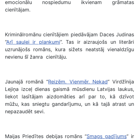
emocionālu nospiedumu ikvienam grāmatas
cienītājam.
Kriminālromānu cienītājiem piedāvājam Daces Judinas
“
Arī saulei ir plankumi
”. Tas ir aizraujošs un literāri
uzrunājošs romāns, kura sižets neatstāj vienaldzīgu
nevienu šī žanra cienītāju.
Jaunajā romānā “
Reizēm. Vienmēr. Nekad
” Virdžīnija
Lejiņa izceļ dienas gaismā mūsdienu Latvijas laukus,
liekot lasītājam aizdomāties arī par to, kā dzīvot
mūžu, kas sniegtu gandarījumu, un kā tajā atrast un
nepazaudēt sevi.
Maijas Priedītes debijas romāns “
Smags gadījums
” ir