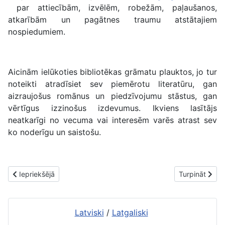
par attiecībām, izvēlēm, robežām, paļaušanos,
atkarībām un pagātnes traumu atstātajiem
nospiedumiem.
Aicinām ielūkoties bibliotēkas grāmatu plauktos, jo tur
noteikti atradīsiet sev piemērotu literatūru, gan
aizraujošus romānus un piedzīvojumu stāstus, gan
vērtīgus izzinošus izdevumus. Ikviens lasītājs
neatkarīgi no vecuma vai interesēm varēs atrast sev
ko noderīgu un saistošu.
Iepriekšējais raksts: Jaunās grāmatas Rēzeknes 2. bibliotēkā. A
Nākamais raks
Iepriekšējā
Turpināt
Latviski
/
Latgaliski