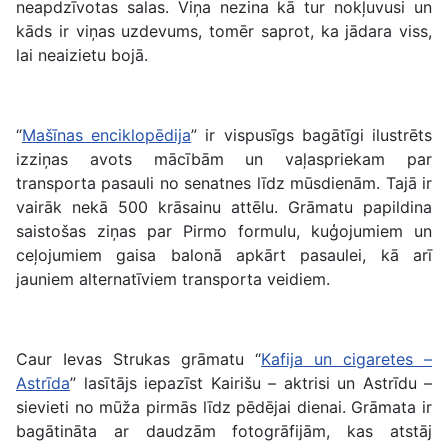
neapdzīvotas salas. Viņa nezina kā tur nokļuvusi un
kāds ir viņas uzdevums, tomēr saprot, ka jādara viss,
lai neaizietu bojā.
“
Mašīnas enciklopēdija
” ir vispusīgs bagātīgi ilustrēts
izziņas avots mācībām un vaļaspriekam par
transporta pasauli no senatnes līdz mūsdienām. Tajā ir
vairāk nekā 500 krāsainu attēlu. Grāmatu papildina
saistošas ziņas par Pirmo formulu, kuģojumiem un
ceļojumiem gaisa balonā apkārt pasaulei, kā arī
jauniem alternatīviem transporta veidiem.
Caur Ievas Strukas grāmatu “
Kafija un cigaretes –
Astrīda
” lasītājs iepazīst Kairišu – aktrisi un Astrīdu –
sievieti no mūža pirmās līdz pēdējai dienai. Grāmata ir
bagātināta ar daudzām fotogrāfijām, kas atstāj