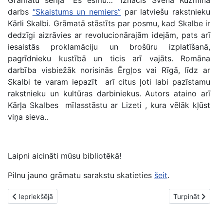
Grāmatu sērijā “Es esmu…” iznācis Svena Kuzmina
darbs
“Skaistums un nemiers”
par latviešu rakstnieku
Kārli Skalbi. Grāmatā stāstīts par posmu, kad Skalbe ir
dedzīgi aizrāvies ar revolucionārajām idejām, pats arī
iesaistās proklamāciju un brošūru izplatīšanā,
pagrīdnieku kustībā un ticis arī vajāts. Romāna
darbība visbiežāk norisinās Ērgļos vai Rīgā, līdz ar
Skalbi te varam iepazīt arī citus ļoti labi pazīstamu
rakstnieku un kultūras darbiniekus. Autors ataino arī
Kārļa Skalbes mīlasstāstu ar Lizeti , kura vēlāk kļūst
viņa sieva..
Laipni aicināti mūsu bibliotēkā!
Pilnu jauno grāmatu sarakstu skatieties
šeit
.
Iepriekšējais raksts: Jaunās grāmatas Rēzeknes 2. bibliotēkā. O
Nākamais raks
Iepriekšējā
Turpināt