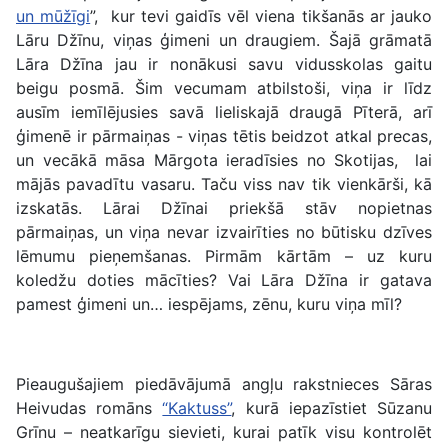
un mūžīgi
”, kur tevi gaidīs vēl viena tikšanās ar jauko
Lāru Džīnu, viņas ģimeni un draugiem. Šajā grāmatā
Lāra Džīna jau ir nonākusi savu vidusskolas gaitu
beigu posmā. Šim vecumam atbilstoši, viņa ir līdz
ausīm iemīlējusies savā lieliskajā draugā Pīterā, arī
ģimenē ir pārmaiņas - viņas tētis beidzot atkal precas,
un vecākā māsa Mārgota ieradīsies no Skotijas, lai
mājās pavadītu vasaru. Taču viss nav tik vienkārši, kā
izskatās. Lārai Džīnai priekšā stāv nopietnas
pārmaiņas, un viņa nevar izvairīties no būtisku dzīves
lēmumu pieņemšanas. Pirmām kārtām – uz kuru
koledžu doties mācīties? Vai Lāra Džīna ir gatava
pamest ģimeni un… iespējams, zēnu, kuru viņa mīl?
Pieaugušajiem piedāvājumā angļu rakstnieces Sāras
Heivudas romāns
“Kaktuss”
, kurā iepazīstiet Sūzanu
Grīnu – neatkarīgu sievieti, kurai patīk visu kontrolēt