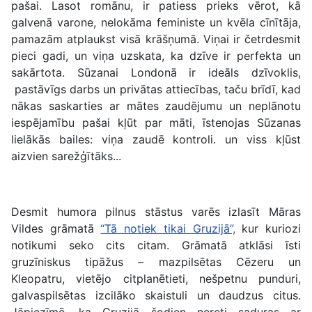
pašai. Lasot romānu, ir patiess prieks vērot, kā
galvenā varone, nelokāma feministe un kvēla cīnītāja,
pamazām atplaukst visā krāšņumā. Viņai ir četrdesmit
pieci gadi, un viņa uzskata, ka dzīve ir perfekta un
sakārtota. Sūzanai Londonā ir ideāls dzīvoklis,
pastāvīgs darbs un privātas attiecības, taču brīdī, kad
nākas saskarties ar mātes zaudējumu un neplānotu
iespējamību pašai kļūt par māti, īstenojas Sūzanas
lielākās bailes: viņa zaudē kontroli. un viss kļūst
aizvien sarežģītāks...
Desmit humora pilnus stāstus varēs izlasīt Māras
Vildes grāmatā
“Tā notiek tikai Gruzijā”,
kur kuriozi
notikumi seko cits citam. Grāmatā atklāsi īsti
gruzīniskus tipāžus – mazpilsētas Cēzeru un
Kleopatru, vietējo citplanētieti, nešpetnu punduri,
galvaspilsētas izcilāko skaistuli un daudzus citus.