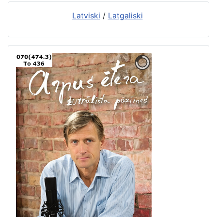
Latviski
/
Latgaliski