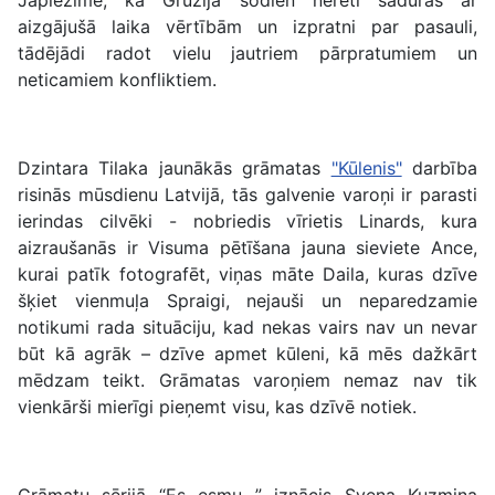
Jāpiezīmē, ka Gruzijā šodien nereti saduras ar
aizgājušā laika vērtībām un izpratni par pasauli,
tādējādi radot vielu jautriem pārpratumiem un
neticamiem konfliktiem.
Dzintara Tilaka jaunākās grāmatas
"Kūlenis"
darbība
risinās mūsdienu Latvijā, tās galvenie varoņi ir parasti
ierindas cilvēki - nobriedis vīrietis Linards, kura
aizraušanās ir Visuma pētīšana jauna sieviete Ance,
kurai patīk fotografēt, viņas māte Daila, kuras dzīve
šķiet vienmuļa Spraigi, nejauši un neparedzamie
notikumi rada situāciju, kad nekas vairs nav un nevar
būt kā agrāk – dzīve apmet kūleni, kā mēs dažkārt
mēdzam teikt. Grāmatas varoņiem nemaz nav tik
vienkārši mierīgi pieņemt visu, kas dzīvē notiek.