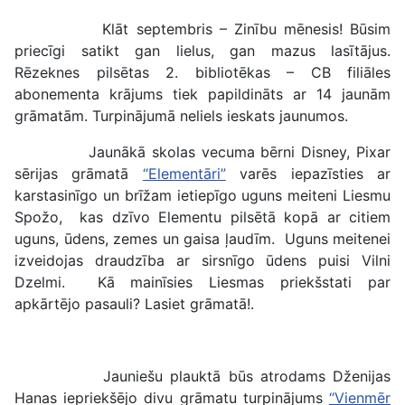
Klāt septembris – Zinību mēnesis! Būsim
priecīgi satikt gan lielus, gan mazus lasītājus.
Rēzeknes pilsētas 2. bibliotēkas – CB filiāles
abonementa krājums tiek papildināts ar 14 jaunām
grāmatām. Turpinājumā neliels ieskats jaunumos.
Jaunākā skolas vecuma bērni Disney, Pixar
sērijas grāmatā
“Elementāri”
varēs iepazīsties ar
karstasinīgo un brīžam ietiepīgo uguns meiteni Liesmu
Spožo, kas dzīvo Elementu pilsētā kopā ar citiem
uguns, ūdens, zemes un gaisa ļaudīm. Uguns meitenei
izveidojas draudzība ar sirsnīgo ūdens puisi Vilni
Dzelmi. Kā mainīsies Liesmas priekšstati par
apkārtējo pasauli? Lasiet grāmatā!.
Jauniešu plauktā būs atrodams Dženijas
Hanas iepriekšējo divu grāmatu turpinājums
“Vienmēr