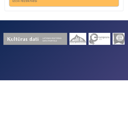
Izcili rēzeknieši