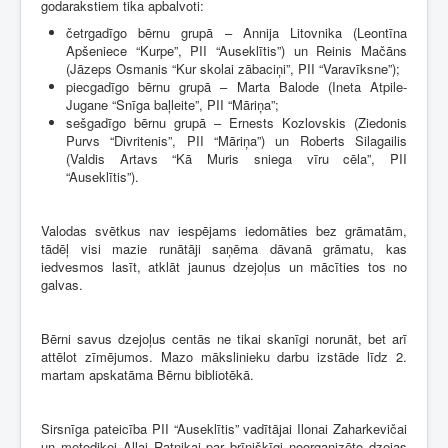
godarakstiem tika apbalvoti:
četrgadīgo bērnu grupā – Annija Litovnika (Leontīna
Apšeniece “Kurpe”, PII “Auseklītis”) un Reinis Mačāns
(Jāzeps Osmanis “Kur skolai zābaciņi”, PII “Varavīksne”);
piecgadīgo bērnu grupā – Marta Balode (Ineta Atpile-
Jugane “Snīga baļleite”, PII “Māriņa”;
sešgadīgo bērnu grupā – Ernests Kozlovskis (Ziedonis
Purvs “Divritenis”, PII “Māriņa”) un Roberts Silagailis
(Valdis Artavs “Kā Muris sniega vīru cēla”, PII
“Auseklītis”).
Valodas svētkus nav iespējams iedomāties bez grāmatām,
tādēļ visi mazie runātāji saņēma dāvanā grāmatu, kas
iedvesmos lasīt, atklāt jaunus dzejoļus un mācīties tos no
galvas.
Bērni savus dzejoļus centās ne tikai skanīgi norunāt, bet arī
attēlot zīmējumos. Mazo mākslinieku darbu izstāde līdz 2.
martam apskatāma Bērnu bibliotēkā.
Sirsnīga pateicība PII “Auseklītis” vadītājai Ilonai Zaharkevičai
un metodiķei Allai Ratnikai par brīnišķīgi noorganizēto dzejas