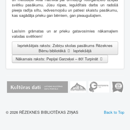
svētku pasākumu. Jūsu rūpes, ieguldītais darbs un radošā
pieeja radīja siltu, iedvesmojošu un patiesi skaistu pasākumu,
kas sagādāja prieku gan bērniem, gan pieaugušajiem.
Lasīsim grāmatas un ar prieku gatavosimies nākamajiem
valodas svētkiem!
Iepriekšējais raksts: Zobiņu skolas pasākums Rēzeknes
Bērnu bibliotēkā
Iepriekšējā
Nākamais raksts: Pepijai Garzeķei – 80!
Turpināt
© 2026 RĒZEKNES BIBLIOTĒKAS ZIŅAS
Back to Top