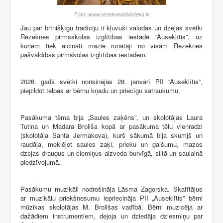
Foto: www.rezeknesbiblioteka.lv
Jau par brīnišķīgu tradīciju ir kļuvuši valodas un dzejas svētki
Rēzeknes pirmsskolas izglītības iestādē “Auseklītis”, uz
kuriem tiek aicināti mazie runātāji no visām Rēzeknes
pašvaldības pirmskolas izglītības iestādēm.
2026. gadā svētki norisinājās 28. janvārī PII “Auseklītis”,
piepildot telpas ar bērnu kņadu un priecīgu satraukumu.
Pasākuma tēma bija „Saules zaķēns”, un skolotājas Laura
Tutina un Madara Broliša kopā ar pasākuma tēlu vienradzi
(skolotāja Santa Jermakova), kurš sākumā bija skumjš un
raudāja, meklējot saules zaķi, prieku un gaišumu, mazos
dzejas draugus un ciemiņus aizveda burvīgā, siltā un saulainā
piedzīvojumā.
Pasākumu muzikāli nodrošināja Lāsma Zagorska. Skatītājus
ar muzikālu priekšnesumu iepriecināja PII „Auseklītis” bērni
mūzikas skolotājas M. Brolišas vadībā. Bērni muzicēja ar
dažādiem instrumentiem, dejoja un dziedāja dziesmiņu par