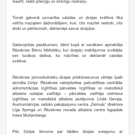
Saulīti, radot priecīgu un sirsnīgu noskaņu.
Tomēr galvenā uzmanība valodas un dzejas svētkos tika
veltīta mazajiem daiļrunātājiem, kuri, cits mazliet nedroši, cits
droši un pārliecinoši, deklamēja savus dzejoļus.
Gatavojoties pasākumam, bērni kopā ar vecākiem apmeklēja
Rēzeknes Bērnu bibliotēku, kur dzejoļu meklējumos izvēlējās
sev tuvākos darbus, ko mācīties un deklamēt valodas
svētkos.
Rēzeknes pirmsskolnieku dzejas priekšnesumus vērtēja īpaši
aicināta žūrija: Rēzeknes valstpilsētas pašvaldības centrālās
administrācijas Izglītības pārvaldes Izglītības un metodiskā
atbalsta nodaļas vadītāja – pārvaldes vadītāja vietniece
izglītības un metodiskā atbalsta jautājumos Linda Gevaļa,
Austrumlatvijas radošo pakalpojumu centra „Zeimuļs” direktore
Līga Springa un Rēzeknes novada atbalsta centra logopēde
Inese Muhamberga.
Pēc žūrijas lēmuma par labāko dzejas sniegumu ar