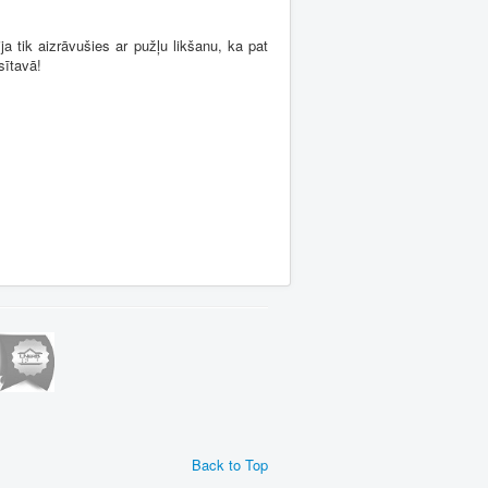
a tik aizrāvušies ar pužļu likšanu, ka pat
sītavā!
Back to Top