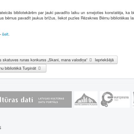
teicās bibliotekārēm par jauki pavadīto laiku un smejoties konstatēja, ka bij
us bērnus pavadīt jaukus brīžus, liekot puzles Rēzeknes Bērnu bibliotēkas la
–
šeit
.
ais skatuves runas konkurss „Skani, mana valodiņa”
Iepriekšējā
nu bibliotēkā
Turpināt
S