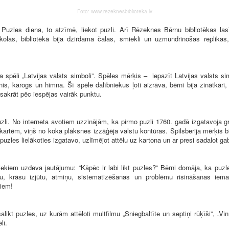
Foto: www.rezeknesbiblioteka.lv
les diena, to atzīmē, liekot puzli. Arī Rēzeknes Bērnu bibliotēkas lasī
olas, bibliotēkā bija dzirdama čalas, smiekli un uzmundrinošas replikas,
li „Latvijas valsts simboli”. Spēles mērķis – iepazīt Latvijas valsts simb
onis, karogs un himna. Šī spēle dalībniekus ļoti aizrāva, bērni bija zinātkāri,
 sakrāt pēc iespējas vairāk punktu.
i. No interneta avotiem uzzinājām, ka pirmo puzli 1760. gadā izgatavoja gr
ēm, viņš no koka plāksnes izzāģēja valstu kontūras. Spilsberija mērķis bija r
uzles lielākoties izgatavo, uzlīmējot attēlu uz kartona un ar presi sadalot ga
m uzdeva jautājumu: “Kāpēc ir labi likt puzles?” Bērni domāja, ka puzles
u, krāsu izjūtu, atmiņu, sistematizēšanas un problēmu risināšanas iemaņa
īgiem!
 puzles, uz kurām attēloti multfilmu „Sniegbaltīte un septiņi rūķīši”, „Vinn
li.