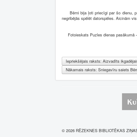
Bērni bija ļoti priecīgi par šo dienu, pa
negribējās spēlēt datorspēles. Aicinām vis
Fotoieskats Puzles dienas pasākumā 
Iepriekšējais raksts: Aizvadīts ikgadēj
Nākamais raksts: Sniegavīru saiets Bēr
© 2026 RĒZEKNES BIBLIOTĒKAS ZIŅA