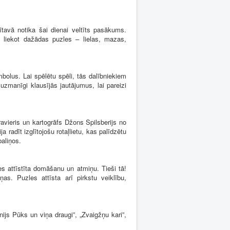
tavā notika šai dienai veltīts pasākums.
 liekot dažādas puzles – lielas, mazas,
olus. Lai spēlētu spēli, tās dalībniekiem
 uzmanīgi klausījās jautājumus, lai pareizi
avieris un kartogrāfs Džons Spilsberijs no
adīt izglītojošu rotaļlietu, kas palīdzētu
baliņos.
 attīstīta domāšanu un atmiņu. Tieši tā!
s. Puzles attīsta arī pirkstu veiklību,
ijs Pūks un viņa draugi”, „Zvaigžņu kari”,