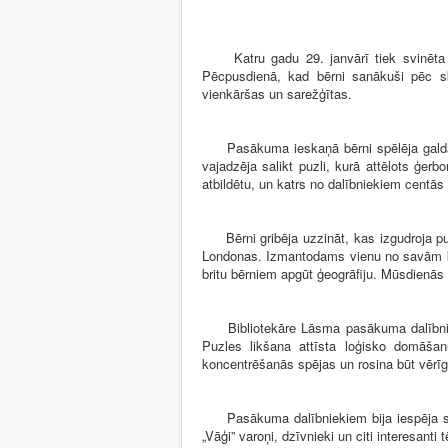
Katru gadu 29. janvārī tiek svinēta Puz
Pēcpusdienā, kad bērni sanākuši pēc sk
vienkāršas un sarežģītas.
Pasākuma ieskaņā bērni spēlēja galda spē
vajadzēja salikt puzli, kurā attēlots ģerb
atbildētu, un katrs no dalībniekiem centās
Bērni gribēja uzzināt, kas izgudroja puzl
Londonas. Izmantodams vienu no savām kart
britu bērniem apgūt ģeogrāfiju. Mūsdienās p
Bibliotekāre Lāsma pasākuma dalībniekie
Puzles likšana attīsta loģisko domāšan
koncentrēšanās spējas un rosina būt vēr
Pasākuma dalībniekiem bija iespēja salikt
„Vāģi” varoņi, dzīvnieki un citi interesanti tē