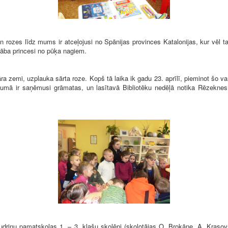
rozes līdz mums ir atceļojusi no Spānijas provinces Katalonijas, kur vēl ta
lāba princesi no pūķa nagiem.
a zemi, uzplauka sārta roze. Kopš tā laika ik gadu 23. aprīlī, pieminot šo v
ājumā ir saņēmusi grāmatas, un lasītavā Bibliotēku nedēļā notika Rēzeknes
riņu pamatskolas 1. – 3. klašu skolēni (skolotājas O. Brokāne, A. Krasovs