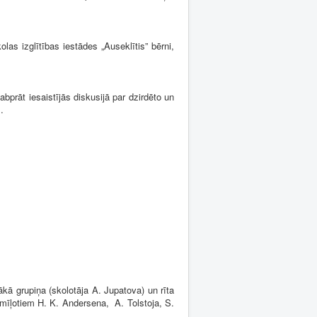
s izglītības iestādes „Auseklītis” bērni,
prāt iesaistījās diskusijā par dzirdēto un
.
ā grupiņa (skolotāja A. Jupatova) un rīta
mīļotiem H. K. Andersena, A. Tolstoja, S.