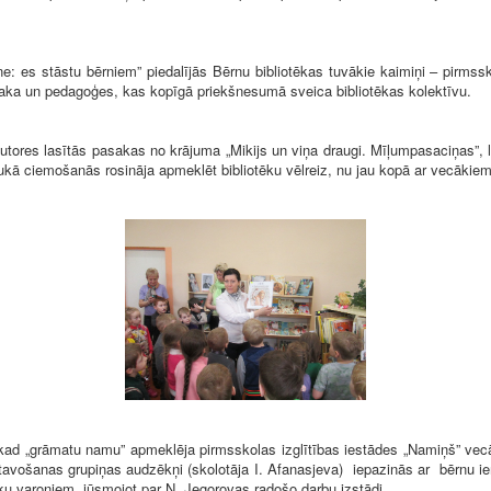
 stāstu bērniem” piedalījās Bērnu bibliotēkas tuvākie kaimiņi – pirmsskola
idaka un pedagoģes, kas kopīgā priekšnesumā sveica bibliotēkas kolektīvu.
es lasītās pasakas no krājuma „Mikijs un viņa draugi. Mīļumpasaciņas”, lab
kā ciemošanās rosināja apmeklēt bibliotēku vēlreiz, nu jau kopā ar vecākiem
d „grāmatu namu” apmeklēja pirmsskolas izglītības iestādes „Namiņš” vecāk
tavošanas grupiņas audzēkņi (skolotāja I. Afanasjeva) iepazinās ar bērnu ie
ku varoņiem, jūsmojot par N. Jegorovas radošo darbu izstādi.