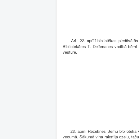
Arī 22. aprīlī bibliotēkas piedāvātās i
Bibliotekāres T. Deičmanes vadībā bērni 
vēsturē.
23. aprīlī Rēzeknes Bērnu bibliotēkā vi
vecumā. Sākumā viņa rakstīja dzeju, taču 