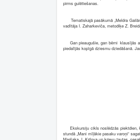
pirms gulētiešanas.
Tematiskajā pasākumā „Meldra Gailāne: es
vadītāja I. Zaharkeviča, metodiķe Z. Bre
Gan pieaugušie, gan bērni klausījās autor
piedalījās kopīgā dziesmu dziedāšanā. Jau
Ekskursiju cikls noslēdzās piektdien, ka
stundā „Mani mīļākie pasaku varoņi” saga
Maršaka, I. Krilova un krievu tautas pasa