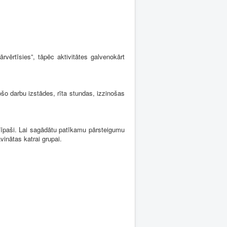
ērtīsies”, tāpēc aktivitātes galvenokārt
o darbu izstādes, rīta stundas, izzinošas
 īpaši. Lai sagādātu patīkamu pārsteigumu
inātas katrai grupai.