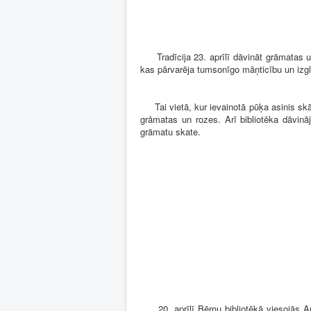
Tradīcija 23. aprīlī dāvināt grāmatas un 
kas pārvarēja tumsonīgo māņticību un izg
Tai vietā, kur ievainotā pūķa asinis skār
grāmatas un rozes. Arī bibliotēka dāvin
grāmatu skate.
20. aprīlī Bērnu bibliotēkā viesojās Aud