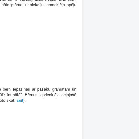
ināto grāmatu kolekciju, apmeklēja spēļu
ā bērni iepazinās ar pasaku grāmatām un
 3D formātā”. Bērnus iepriecināja ceļojošā
foto skat.
šeit
).