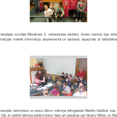
espējas izzināja Rēzeknes 3. vidusskolas skolēni, šoreiz ciemos bija iera
mācījās meklēt informāciju abonementā un lasītavā, iepazinās ar bibliotēka
esojās rakstniece un piecu bērnu māmiņa bērzgaliete Meldra Gailāne, kas
līdz ar piektā bērniņa piedzimšanu tapa arī pasakas par lācēnu Mikiju un Mar