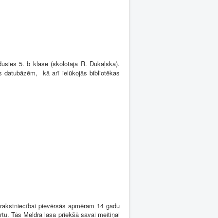
dusies 5. b klase
(skolotāja R. Dukaļska)
.
s datubāzēm, kā arī ielūkojās bibliotēkas
 rakstniecībai pievērsās apmēram 14 gadu
tu. Tās Meldra lasa priekšā savai meitiņai