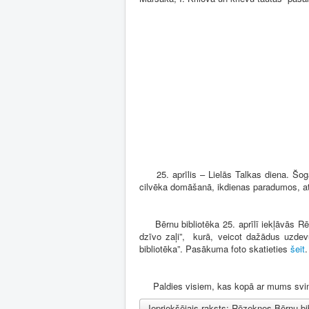
25. aprīlis – Lielās Talkas diena. Šogad 
cilvēka domāšanā, ikdienas paradumos, att
Bērnu bibliotēka 25. aprīlī iekļāvās Rēz
dzīvo zaļi”, kurā, veicot dažādus uzde
bibliotēka”. Pasākuma foto skatieties
šeit
.
Paldies visiem, kas kopā ar mums svinē
Iepriekšējais raksts: Rēzeknes Bērnu bib