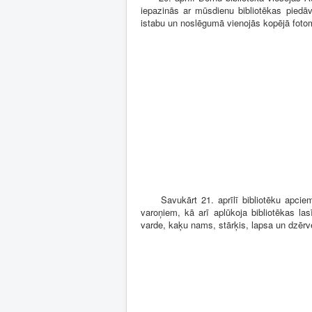
iepazinās ar mūsdienu bibliotēkas piedā
istabu un noslēgumā vienojās kopējā fotomi
Savukārt 21. aprīlī bibliotēku apciemo
varoņiem, kā arī aplūkoja bibliotēkas las
varde, kaķu nams, stārķis, lapsa un dzērve