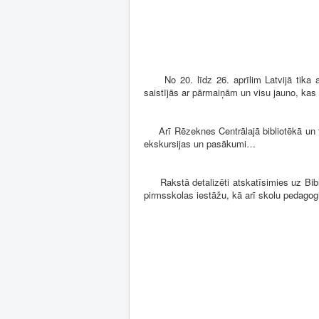
No 20. līdz 26. aprīlim Latvijā tika at
saistījās ar pārmaiņām un visu jauno, kas 
Arī Rēzeknes Centrālajā bibliotēkā un tā
ekskursijas un pasākumi…
Rakstā detalizēti atskatīsimies uz Bibli
pirmsskolas iestāžu, kā arī skolu pedagog