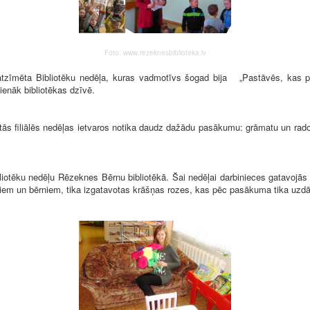
Foto: www.rezeknesbiblioteka.lv
zīmēta Bibliotēku nedēļa, kuras vadmotīvs šogad bija „Pastāvēs, kas pārv
ienāk bibliotēkas dzīvē.
s filiālēs nedēļas ietvaros notika daudz dažādu pasākumu: grāmatu un radoš
otēku nedēļu Rēzeknes Bērnu bibliotēkā. Šai nedēļai darbinieces gatavojās
iem un bērniem, tika izgatavotas krāšņas rozes, kas pēc pasākuma tika uzdāv