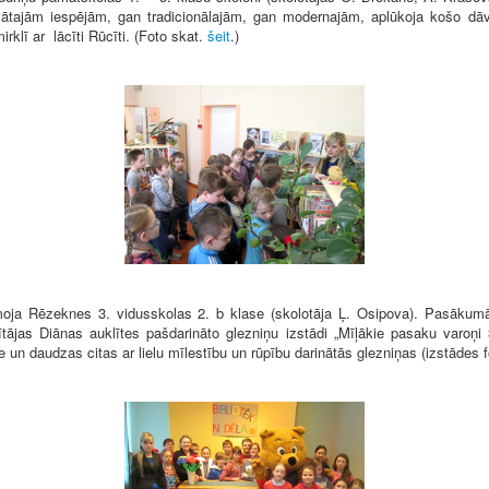
vātajām iespējām, gan tradicionālajām, gan modernajām, aplūkoja košo dāv
rklī ar lācīti Rūcīti. (Foto skat.
šeit
.)
ja Rēzeknes 3. vidusskolas 2. b klase (skolotāja Ļ. Osipova). Pasākum
ītājas Diānas auklītes pašdarināto glezniņu izstādi „Mīļākie pasaku varoņi
 un daudzas citas ar lielu mīlestību un rūpību darinātās glezniņas (izstādes 