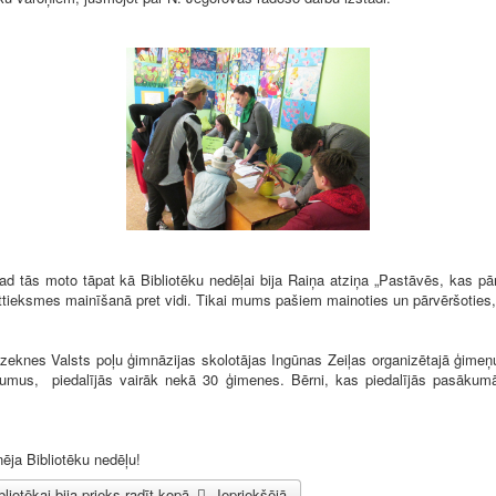
tās moto tāpat kā Bibliotēku nedēļai bija Raiņa atziņa „Pastāvēs, kas pārvē
ieksmes mainīšanā pret vidi. Tikai mums pašiem mainoties un pārvēršoties, i
eknes Valsts poļu ģimnāzijas skolotājas Ingūnas Zeiļas organizētajā ģime
vumus, piedalījās vairāk nekā 30 ģimenes. Bērni, kas piedalījās pasākum
ja Bibliotēku nedēļu!
liotēkai bija prieks radīt kopā
Iepriekšējā