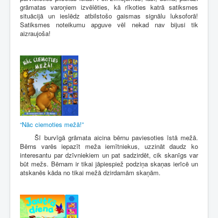
grāmatas varoņiem izvēlēties, kā rīkoties katrā satiksmes
situācijā un ieslēdz atbilstošo gaismas signālu luksoforā!
Satiksmes noteikumu apguve vēl nekad nav bijusi tik
aizraujoša!
“Nāc ciemoties mežā!”
Šī burvīgā grāmata aicina bērnu paviesoties īstā mežā.
Bērns varēs iepazīt meža iemītniekus, uzzināt daudz ko
interesantu par dzīvniekiem un pat sadzirdēt, cik skanīgs var
būt mežs. Bērnam ir tikai jāpiespiež podziņa skaņas ierīcē un
atskanēs kāda no tikai mežā dzirdamām skaņām.