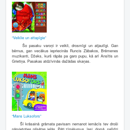
“Veiklie un attapīgie”
Šo pasaku varoņi ir veikli, drosmīgi un atjautīgi. Gan
bērnus, gan vecākus iepriecinās Runcis Zābakos, Brēmenes
muzikanti, Džeks, kurš rāpās pa garo pupu, kā arī Ansītis un
Grietiņa. Pasakas atdzīvinās dažādas skaņas.
“Mans Luksofors”
Šī krāsainā grāmata pavisam nemanot iemācīs tev droši
pārvietoties pilsētas ielās. Pēti zīmējumus, lasi, domā, palīdzi