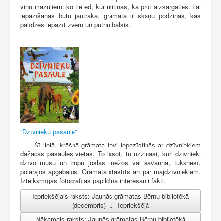
viņu mazuļiem: ko tie ēd, kur mitinās, kā prot aizsargāties. Lai
iepazīšanās būtu jautrāka, grāmatā ir skaņu podziņas, kas
palīdzēs iepazīt zvēru un putnu balsis.
“Dzīvnieku pasaule”
Šī lielā, krāšņā grāmata tevi iepazīstinās ar dzīvniekiem
dažādās pasaules vietās. To lasot, tu uzzināsi, kuri dzīvnieki
dzīvo mūsu un tropu joslas mežos vai savannā, tuksnesī,
polārajos apgabalos. Grāmatā stāstīts arī par mājdzīvniekiem.
Izteiksmīgās fotogrāfijas papildina interesanti fakti.
Iepriekšējais raksts: Jaunās grāmatas Bērnu bibliotēkā
(decembris)
Iepriekšējā
Nākamais raksts: Jaunās grāmatas Bērnu bibliotēkā