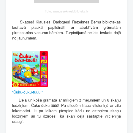
Foto: www.rezeknesbiblioteka.lv
Skaties! Klausies! Darbojies! Rēzeknes Bērnu bibliotēkas
lasītavā plaukti papildināti ar atraktīvām grāmatām
pirmsskolas vecuma bērniem. Turpinājumā neliels ieskats daļā
no jaunumiem.
“Čuku-čuku-tūūū!”
Liela un koša grāmata ar mīlīgiem zīmējumiem un 8 skaņu
lodziņiem. Čuku-čuku-tūūū! Pa sliedēm trauc vilcieniņš ar zilu
lokomotīvi. Ik pa laikam piespied kādu no astoņiem skaņu
lodziņiem un tu dzirdēsi, kā skan ceļā sastaptie vilcieniņa
draugi.