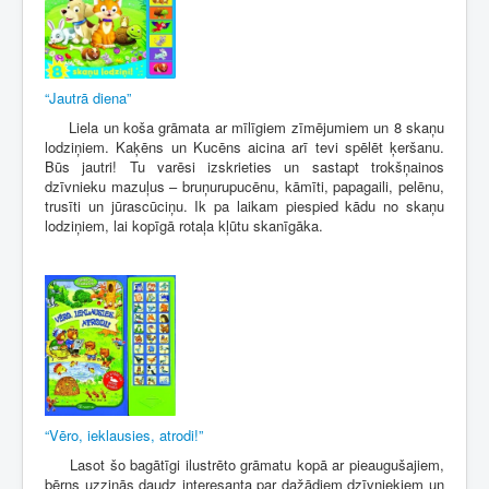
“Jautrā diena”
Liela un koša grāmata ar mīlīgiem zīmējumiem un 8 skaņu
lodziņiem. Kaķēns un Kucēns aicina arī tevi spēlēt ķeršanu.
Būs jautri! Tu varēsi izskrieties un sastapt trokšņainos
dzīvnieku mazuļus – bruņurupucēnu, kāmīti, papagaili, pelēnu,
trusīti un jūrascūciņu. Ik pa laikam piespied kādu no skaņu
lodziņiem, lai kopīgā rotaļa kļūtu skanīgāka.
“Vēro, ieklausies, atrodi!”
Lasot šo bagātīgi ilustrēto grāmatu kopā ar pieaugušajiem,
bērns uzzinās daudz interesanta par dažādiem dzīvniekiem un