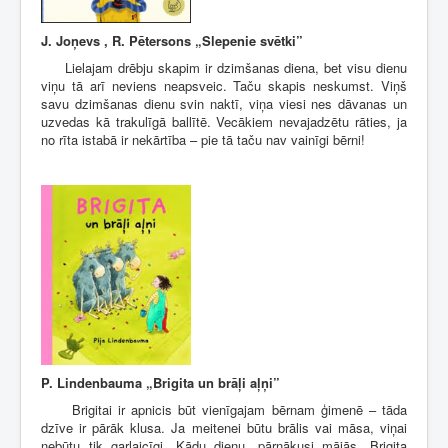
J. Joņevs , R. Pētersons „Slepenie svētki”
Lielajam drēbju skapim ir dzimšanas diena, bet visu dienu
viņu tā arī neviens neapsveic. Taču skapis neskumst. Viņš
savu dzimšanas dienu svin naktī, viņa viesi nes dāvanas un
uzvedas kā trakulīgā ballītē. Vecākiem nevajadzētu rāties, ja
no rīta istabā ir nekārtība – pie tā taču nav vainīgi bērni!
P. Lindenbauma „Brigita un brāļi aļņi”
Brigitai ir apnicis būt vienīgajam bērnam ģimenē – tāda
dzīve ir pārāk klusa. Ja meitenei būtu brālis vai māsa, viņai
nebūtu tik garlaicīgi. Kādu dienu, pārnākusi mājās, Brigita