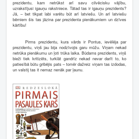
prezidentu, kam netrūkst arī savu cilvēcisku vājību,
uzrakstījusi igauņu rakstniece. Tātad tas ir igauņu prezidents?
Jā, – bet tikpat labi varētu būt arī latviešu. Un arī latviešu
bērniem šis tas jāzina par prezidenta pienākumiem un dzīves
kārtību!
Pirms prezidentu, kura vārds ir Pontus, ievēlēja par
prezidentu, viņš jau bija nodzīvojis garu mūžu. Viņam nekad
netrūka pienākumu un ļoti trūka laika. Būdams prezidents, viņš
bieži tiek kritizēts, turklāt gandrīz nekad nevar darīt to, ko
patiesībā būtu gribējis pats – tomēr dažreiz viņam tas izdodas,
un valstij tas it nemaz nenāk par ļaunu.