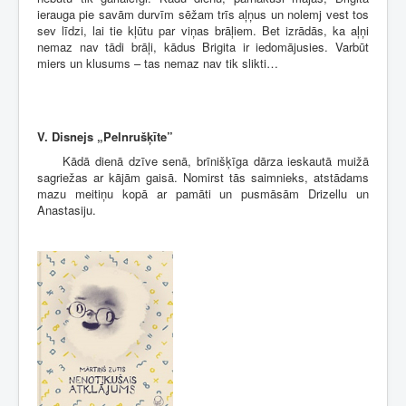
ierauga pie savām durvīm sēžam trīs aļņus un nolemj vest tos
sev līdzi, lai tie kļūtu par viņas brāļiem. Bet izrādās, ka aļņi
nemaz nav tādi brāļi, kādus Brigita ir iedomājusies. Varbūt
miers un klusums – tas nemaz nav tik slikti…
V. Disnejs „Pelnrušķīte”
Kādā dienā dzīve senā, brīnišķīga dārza ieskautā muižā
sagriežas ar kājām gaisā. Nomirst tās saimnieks, atstādams
mazu meitiņu kopā ar pamāti un pusmāsām Drizellu un
Anastasiju.