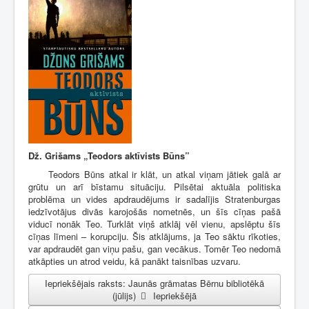
Dž. Grišams „Teodors aktīvists Būns”
Teodors Būns atkal ir klāt, un atkal viņam jātiek galā ar
grūtu un arī bīstamu situāciju. Pilsētai aktuāla politiska
problēma un vides apdraudējums ir sadalījis Stratenburgas
iedzīvotājus divās karojošās nometnēs, un šīs cīņas pašā
viducī nonāk Teo. Turklāt viņš atklāj vēl vienu, apslēptu šīs
cīņas līmeni – korupciju. Šis atklājums, ja Teo sāktu rīkoties,
var apdraudēt gan viņu pašu, gan vecākus. Tomēr Teo nedomā
atkāpties un atrod veidu, kā panākt taisnības uzvaru.
Iepriekšējais raksts: Jaunās grāmatas Bērnu bibliotēkā
(jūlijs)
Iepriekšējā