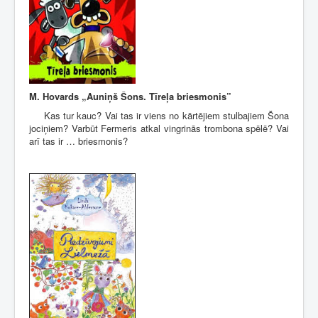
M. Hovards
„
Auniņš Šons. Tīreļa briesmonis”
Kas tur kauc? Vai tas ir viens no kārtējiem stulbajiem Šona
jociņiem? Varbūt Fermeris atkal vingrinās trombona spēlē? Vai
arī tas ir … briesmonis?