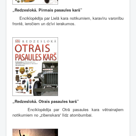
„Redzeslokā. Pirmais pasaules karš”
Enciklopēdija par Lielā kara notikumiem, karavīru varonību
frontē, ieročiem un dzīvi ierakumos.
„Redzeslokā. Otrais pasaules karš”
Enciklopēdija par Otrā pasaules kara vētrainajiem
notikumiem no „zibenskara” līdz atombumbai.