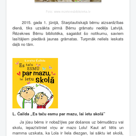
Foto: www.rezeknesbiblioteka.lv
2015. gada 1. jūnijā, Starptautiskajā bērnu aizsardzības
dienā, tiks uzsākta pirmā Bērnu grāmatu nedēļa Latvijā.
Rēzeknes Bērnu bibliotēka, sagaidot šo notikumu, saviem
lasītājiem piedāvā jaunas grāmatas. Turpmāk neliels ieskats
daļā no tām.
L. Čailda „Es taču esmu par mazu, lai ietu skolā”
Ja jūsu bērns ir nobažījies par došanos uz bērnudārzu vai
skolu, iepazīstiniet viņu ar mazo Lolu! Kaut arī tētis un
mamma uzskata, ka Lola ir liela diezgan, lai sāktu iet skolā,