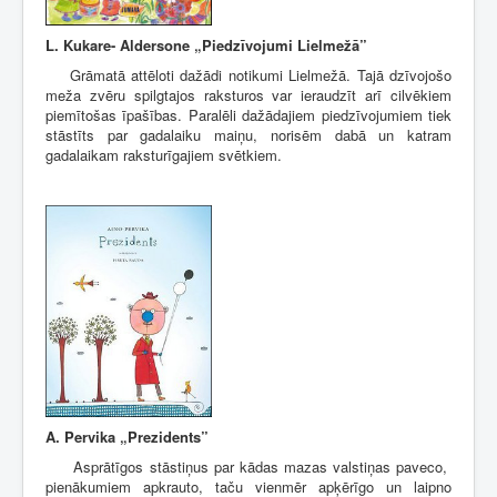
L. Kukare- Aldersone
„
Piedzīvojumi Lielmežā”
Grāmatā attēloti dažādi notikumi Lielmežā. Tajā dzīvojošo
meža zvēru spilgtajos raksturos var ieraudzīt arī cilvēkiem
piemītošas īpašības. Paralēli dažādajiem piedzīvojumiem tiek
stāstīts par gadalaiku maiņu, norisēm dabā un katram
gadalaikam raksturīgajiem svētkiem.
A. Pervika „Prezidents”
Asprātīgos stāstiņus par kādas mazas valstiņas paveco,
pienākumiem apkrauto, taču vienmēr apķērīgo un laipno