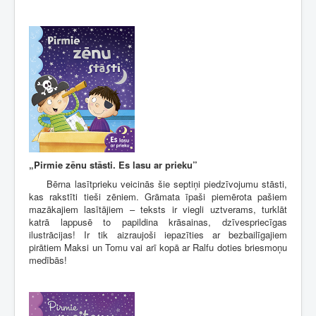
„Pirmie zēnu stāsti. Es lasu ar prieku”
Bērna lasītprieku veicinās šie septiņi piedzīvojumu stāsti,
kas rakstīti tieši zēniem. Grāmata īpaši piemērota pašiem
mazākajiem lasītājiem – teksts ir viegli uztverams, turklāt
katrā lappusē to papildina krāsainas, dzīvespriecīgas
ilustrācijas! Ir tik aizraujoši iepazīties ar bezbailīgajiem
pirātiem Maksi un Tomu vai arī kopā ar Ralfu doties briesmoņu
medībās!