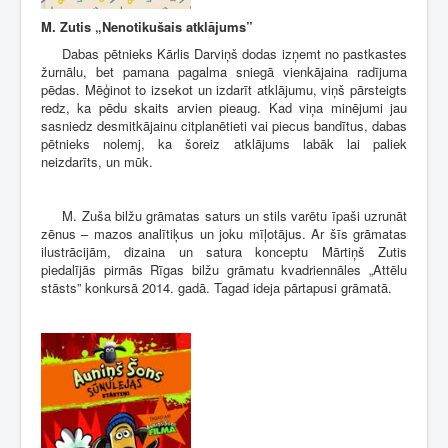
M. Zutis
„
Nenotikušais atklājums”
Dabas pētnieks Kārlis Darviņš dodas izņemt no pastkastes
žurnālu, bet pamana pagalma sniegā vienkājaina radījuma
pēdas. Mēģinot to izsekot un izdarīt atklājumu, viņš pārsteigts
redz, ka pēdu skaits arvien pieaug. Kad viņa minējumi jau
sasniedz desmitkājainu citplanētieti vai piecus bandītus, dabas
pētnieks nolemj, ka šoreiz atklājums labāk lai paliek
neizdarīts, un mūk.
M. Zuša bilžu grāmatas saturs un stils varētu īpaši uzrunāt
zēnus – mazos analītiķus un joku mīļotājus. Ar šīs grāmatas
ilustrācijām, dizaina un satura konceptu Mārtiņš Zutis
piedalījās pirmās Rīgas bilžu grāmatu kvadriennāles „Attēlu
stāsts” konkursā 2014. gadā. Tagad ideja pārtapusi grāmatā.