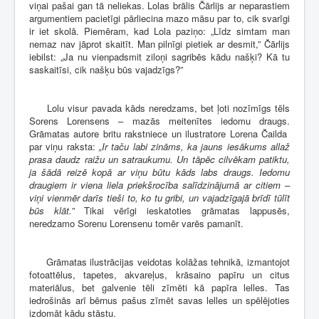
viņai pašai gan tā neliekas. Lolas brālis Čārlijs ar neparastiem
argumentiem pacietīgi pārliecina mazo māsu par to, cik svarīgi
ir iet skolā. Piemēram, kad Lola paziņo: „Līdz simtam man
nemaz nav jāprot skaitīt. Man pilnīgi pietiek ar desmit,” Čārlijs
iebilst: „Ja nu vienpadsmit ziloņi sagribēs kādu našķi? Kā tu
saskaitīsi, cik našķu būs vajadzīgs?”
Lolu visur pavada kāds neredzams, bet ļoti nozīmīgs tēls
Sorens Lorensens – mazās meitenītes iedomu draugs.
Grāmatas autore britu rakstniece un ilustratore Lorena Čailda
par viņu raksta:
„Ir taču labi zināms, ka jauns iesākums allaž
prasa daudz raižu un satraukumu. Un tāpēc cilvēkam patiktu,
ja šādā reizē kopā ar viņu būtu kāds labs draugs. Iedomu
draugiem ir viena liela priekšrocība salīdzinājumā ar citiem –
viņi vienmēr darīs tieši to, ko tu gribi, un vajadzīgajā brīdī tūlīt
būs klāt.”
Tikai vērīgi ieskatoties grāmatas lappusēs,
neredzamo Sorenu Lorensenu tomēr varēs pamanīt.
Grāmatas ilustrācijas veidotas kolāžas tehnikā, izmantojot
fotoattēlus, tapetes, akvareļus, krāsaino papīru un citus
materiālus, bet galvenie tēli zīmēti kā papīra lelles. Tas
iedrošinās arī bērnus pašus zīmēt savas lelles un spēlējoties
izdomāt kādu stāstu.