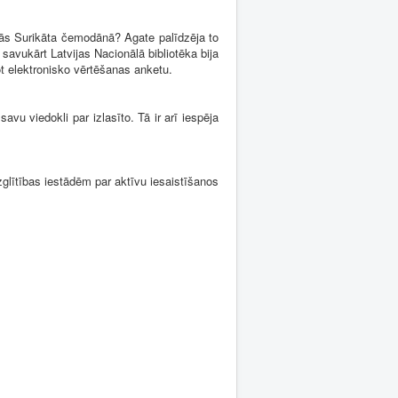
ēpās Surikāta čemodānā? Agate palīdzēja to
savukārt Latvijas Nacionālā bibliotēka bija
ot elektronisko vērtēšanas anketu.
avu viedokli par izlasīto. Tā ir arī iespēja
lītības iestādēm par aktīvu iesaistīšanos