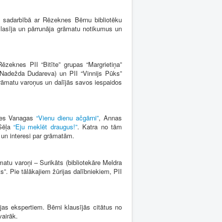
I) sadarbībā ar Rēzeknes Bērnu bibliotēku
 lasīja un pārrunāja grāmatu notikumus un
zeknes PII “Bitīte” grupas “Margrietiņa”
ja Nadežda Dudareva) un PII “Vinnijs Pūks”
grāmatu varoņus un dalījās savos iespaidos
eses Vanagas
“Vienu dienu ačgārni”
, Annas
Sēļa
“Eju meklēt draugus!”
. Katra no tām
 un interesi par grāmatām.
atu varoņi – Surikāts (bibliotekāre Meldra
”. Pie tālākajiem žūrijas dalībniekiem, PII
jas ekspertiem. Bērni klausījās citātus no
vairāk.