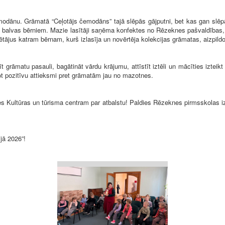
čemodānu. Grāmatā “Ceļotājs čemodāns” tajā slēpās gājputni, bet kas gan sl
as balvas bērniem. Mazie lasītāji saņēma konfektes no Rēzeknes pašvaldības, 
ētājus katram bērnam, kurš izlasīja un novērtēja kolekcijas grāmatas, aizpild
t grāmatu pasauli, bagātināt vārdu krājumu, attīstīt iztēli un mācīties izteikt s
ot pozitīvu attieksmi pret grāmatām jau no mazotnes.
 Kultūras un tūrisma centram par atbalstu! Paldies Rēzeknes pirmsskolas izg
jā 2026”!