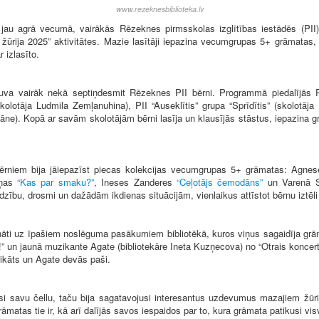
www.rezeknesbiblioteka.lv
u jau agrā vecumā, vairākās Rēzeknes pirmsskolas izglītības iestādēs (PI
žūrija 2025” aktivitātes. Mazie lasītāji iepazina vecumgrupas 5+ grāmatas,
 izlasīto.
va vairāk nekā septiņdesmit Rēzeknes PII bērni. Programmā piedalījās Rē
 (skolotāja Ludmila Zemļanuhina), PII “Auseklītis” grupa “Sprīdītis” (skolotā
itāne). Kopā ar savām skolotājām bērni lasīja un klausījās stāstus, iepazina 
 bērniem bija jāiepazīst piecas kolekcijas vecumgrupas 5+ grāmatas: Agn
iņas
“Kas par smaku?”
, Ineses Zanderes
“Ceļotājs čemodāns”
un Varenā 
zību, drosmi un dažādām ikdienas situācijām, vienlaikus attīstot bērnu iztēli
nāti uz īpašiem noslēguma pasākumiem bibliotēkā, kuros viņus sagaidīja grām
 un jaunā muzikante Agate (bibliotekāre Ineta Kuzņecova) no “Otrais koncerts
ikāts un Agate devās paši.
si savu čellu, taču bija sagatavojusi interesantus uzdevumus mazajiem žūri
matas tie ir, kā arī dalījās savos iespaidos par to, kura grāmata patikusi vis