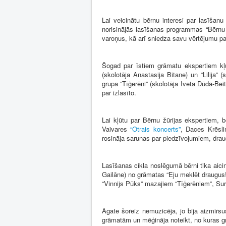
Lai veicinātu bērnu interesi par lasīšan
norisinājās lasīšanas programmas “Bērnu 
varoņus, kā arī sniedza savu vērtējumu par
Šogad par īstiem grāmatu ekspertiem kļu
(skolotāja Anastasija Bitane) un “Lilija”
grupa “Tīģerēni” (skolotāja Iveta Dūda-Be
par izlasīto.
Lai kļūtu par Bērnu žūrijas ekspertiem,
Vaivares
“Otrais koncerts”
, Daces Krēsl
rosināja sarunas par piedzīvojumiem, draud
Lasīšanas cikla noslēgumā bērni tika aici
Gailāne) no grāmatas “Eju meklēt draugus!”
“Vinnijs Pūks” mazajiem “Tīģerēniem”, Sur
Agate šoreiz nemuzicēja, jo bija aizmirsu
grāmatām un mēģināja noteikt, no kuras grā