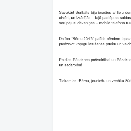
Savukārt Surikāts bija ieradies ar lielu 
atvērt, un izrādījās – tajā paslēptas sald
sarūpējusi dāvaniņas – mobilā telefona tur
Dalība “Bērnu žūrijā” palīdz bērniem iepazī
piedzīvot kopīgu lasīšanas prieku un veid
Paldies Rēzeknes pašvaldībai un Rēzeknes
un sadarbību!
Tiekamies “Bērnu, jauniešu un vecāku žūri