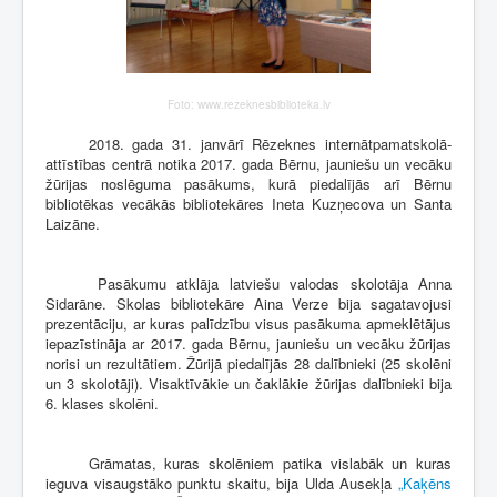
Foto: www.rezeknesbiblioteka.lv
2018. gada 31. janvārī Rēzeknes internātpamatskolā-
attīstības centrā notika 2017. gada Bērnu, jauniešu un vecāku
žūrijas noslēguma pasākums, kurā piedalījās arī Bērnu
bibliotēkas vecākās bibliotekāres Ineta Kuzņecova un Santa
Laizāne.
Pasākumu atklāja latviešu valodas skolotāja Anna
Sidarāne. Skolas bibliotekāre Aina Verze bija sagatavojusi
prezentāciju, ar kuras palīdzību visus pasākuma apmeklētājus
iepazīstināja ar 2017. gada Bērnu, jauniešu un vecāku žūrijas
norisi un rezultātiem. Žūrijā piedalījās 28 dalībnieki (25 skolēni
un 3 skolotāji). Visaktīvākie un čaklākie žūrijas dalībnieki bija
6. klases skolēni.
Grāmatas, kuras skolēniem patika vislabāk un kuras
ieguva visaugstāko punktu skaitu, bija Ulda Ausekļa
„Kaķēns