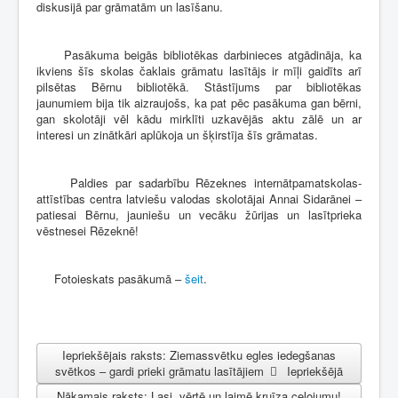
diskusijā par grāmatām un lasīšanu.
Pasākuma beigās bibliotēkas darbinieces atgādināja, ka
ikviens šīs skolas čaklais grāmatu lasītājs ir mīļi gaidīts arī
pilsētas Bērnu bibliotēkā. Stāstījums par bibliotēkas
jaunumiem bija tik aizraujošs, ka pat pēc pasākuma gan bērni,
gan skolotāji vēl kādu mirklīti uzkavējās aktu zālē un ar
interesi un zinātkāri aplūkoja un šķirstīja šīs grāmatas.
Paldies par sadarbību Rēzeknes internātpamatskolas-
attīstības centra latviešu valodas skolotājai Annai Sidarānei –
patiesai Bērnu, jauniešu un vecāku žūrijas un lasītprieka
vēstnesei Rēzeknē!
Fotoieskats pasākumā –
šeit
.
Iepriekšējais raksts: Ziemassvētku egles iedegšanas
svētkos – gardi prieki grāmatu lasītājiem
Iepriekšējā
Nākamais raksts: Lasi, vērtē un laimē kruīza ceļojumu!