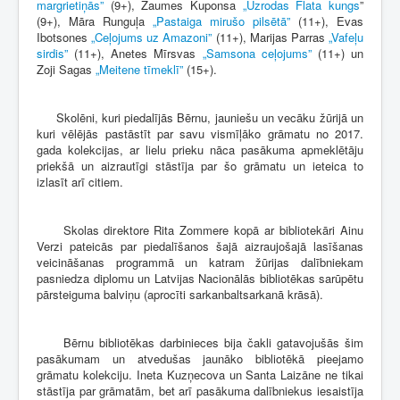
margrietiņās”
(9+), Žaumes Kuponsa
„Uzrodas Flata kungs
”
(9+), Māra Runguļa
„Pastaiga mirušo pilsētā”
(11+), Evas
Ibotsones
„Ceļojums uz Amazoni”
(11+), Marijas Parras
„Vafeļu
sirdis”
(11+), Anetes Mīrsvas
„Samsona ceļojums”
(11+) un
Zoji Sagas
„Meitene tīmeklī”
(15+).
Skolēni, kuri piedalījās Bērnu, jauniešu un vecāku žūrijā un
kuri vēlējās pastāstīt par savu vismīļāko grāmatu no 2017.
gada kolekcijas, ar lielu prieku nāca pasākuma apmeklētāju
priekšā un aizrautīgi stāstīja par šo grāmatu un ieteica to
izlasīt arī citiem.
Skolas direktore Rita Zommere kopā ar bibliotekāri Ainu
Verzi pateicās par piedalīšanos šajā aizraujošajā lasīšanas
veicināšanas programmā un katram žūrijas dalībniekam
pasniedza diplomu un Latvijas Nacionālās bibliotēkas sarūpētu
pārsteiguma balviņu (aprocīti sarkanbaltsarkanā krāsā).
Bērnu bibliotēkas darbinieces bija čakli gatavojušās šim
pasākumam un atvedušas jaunāko bibliotēkā pieejamo
grāmatu kolekciju. Ineta Kuzņecova un Santa Laizāne ne tikai
stāstīja par grāmatām, bet arī pasākuma dalībniekus iesaistīja